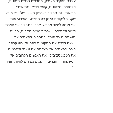
עורכת תחקיר מעמיק, מחפשת ברשת תמונות,
טקסטים, סרטונים, קטעי וידיאו מתשדירי
חדשות, וגם תחקיר בארכיון האישי שלי. כל מידע
שקשור לנקודת הזמן בה התרחש האירוע אותו
אני מנסה ליצור מחדש. אחרי התחקיר אני חוזרת
לציור ולכתיבה, יוצרת דימויים נוספים, הפעם
מושתתים על חומרי התחקיר. לפעמים אני
יוצאת לצלם את המקומות בהם האירוע קרה או
קורה, לפעמים אני מצלמת את עצמי ולפעמים
את הטבע סביבי או את האנשים הקרובים אלי,
המשפחה והחברים, הופכים גם הם להיות חומר
גלם ביצירה. לסיום, אני עורכת את החומרים
לסרט. יש מקרים בהם חשוב הסדר, יש
אקספוזיציה ואסקלציה של אירועים, ובמקרים
אחרים אני יוצרת סרטים שיכולים להתנגן בלופ,
עורכת לפי סאונד וקצב, סרטים אלו יש בהם
תנודות בין מתח ושיחרור, אין להם סוף, קצת
כמו בחיים עצמם. חשוב לי שבמהלך הצפיה
בסרטים אפשר יהיה להתבונן בפצעים