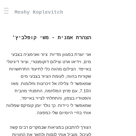
Meshy Koplevitch
הצהרת אמנית - משי קופלביץ'
אני יוצרת במגוון מדיות: ציור ואנימציה בצבעי
מים, וידיאו ארט וצילום דוקומנטרי, וציור דיגיטלי
באייפד. הצילום מהווה כלי לתיעוד התרחשויות
שקורות בהווה, לעומת הציור בצבעי מים
שמאפשר לי צלילה אל זיכרונות וחלומות. מאז
ה7.10, עם פרוץ המלחמה, התפנתי מהבית
והסטודיו בצפון, והתחלתי לצייר באייפד,
שמאפשר לי ניידות. כך נולד יומן קומיקס שמלווה
אותי בחיי היומיום שלי כמפונה.
הצורך להתבונן במציאות שבמקרים רבים קשה
לעיכול, מוביל אותי לנסות ולתאר את החוויות